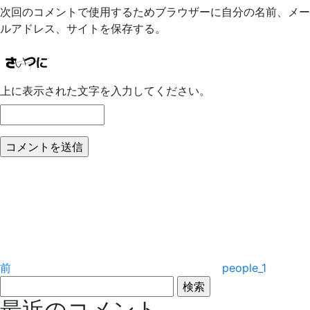
次回のコメントで使用するためブラウザーに自分の名前、メー
ルアドレス、サイトを保存する。
上に表示された文字を入力してください。
投
前
の
稿
投
稿
ナ
ビ
前
people_1
ゲ
検
索:
最近のコメント