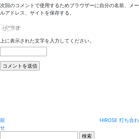
次回のコメントで使用するためブラウザーに自分の名前、メー
ルアドレス、サイトを保存する。
上に表示された文字を入力してください。
投
前
の
稿
投
稿
ナ
ビ
前
HIROSE 打ち合わ
ゲ
せ
検