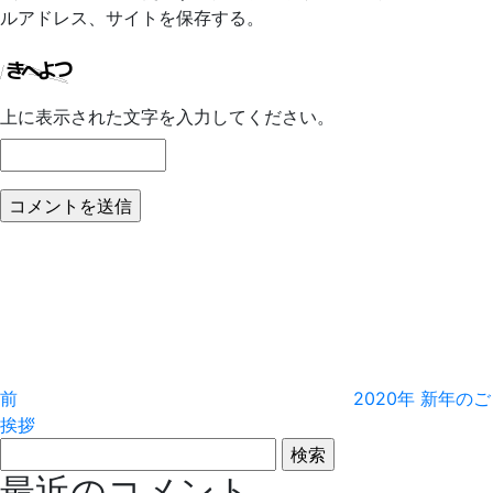
ルアドレス、サイトを保存する。
上に表示された文字を入力してください。
投
前
の
稿
投
稿
ナ
ビ
前
2020年 新年のご
ゲ
挨拶
検
ー
索:
最近のコメント