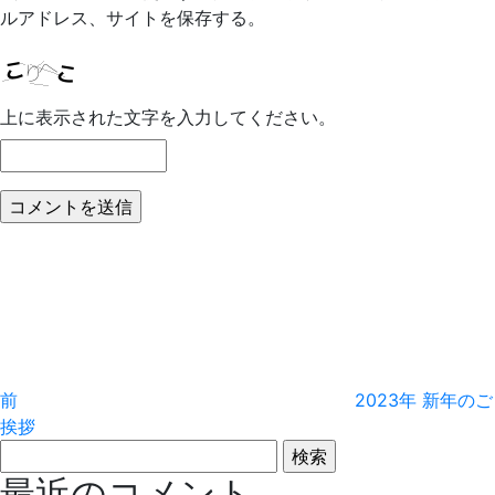
ルアドレス、サイトを保存する。
上に表示された文字を入力してください。
投
前
の
稿
投
稿
ナ
ビ
前
2023年 新年のご
ゲ
挨拶
検
ー
索:
最近のコメント