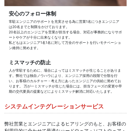
安心のフォロー体制
常駐エンジニアのサポートを充実させる為に営業1名につきエンジニア
は20名までと制限をかけております。
20名以上のエンジニアを営業が担当する場合、対応が事務的になりサポ
ートやケアが十分に出来なくなります。
私どもはエンジニア1名1名に対して万全のサポートを行いモチベーショ
ン維持に努めます。
ミスマッチの防止
人が常駐するために、場合によってはミスマッチが生じることがありま
す。弊社では独自ノウハウにより、エンジニア採用の段階で分類を行
い、お客様のカルチャー・考え方にあったエンジニアの供給に努めてお
ります。 万が一ミスマッチが生じた場合には、担当フェーズの変更や早
期の交代要員の提案などによりミスマッチ解消に対応いたします。
システムインテグレーションサービス
弊社営業とエンジニアによるヒアリングのもと、お客様の
利用目的に合わせて最適なハードウェア・ソフトウェア・